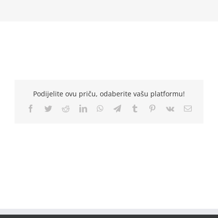
Podijelite ovu priču, odaberite vašu platformu!
Facebook
Twitter
Reddit
LinkedIn
WhatsApp
Telegram
Tumblr
Pinterest
Vk
Email