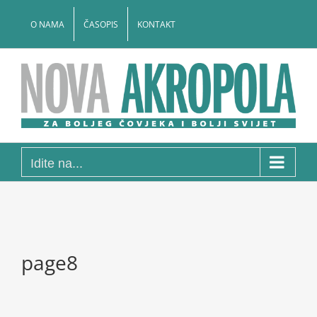
Skip
to
O NAMA
ČASOPIS
KONTAKT
content
Idite na...
page8