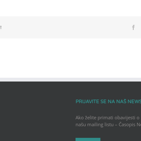
!
Fa
PRIJAVITE SE NA NAŠ NEW
Ako želite primati obavijesti o
našu mailing listu – Časopis 