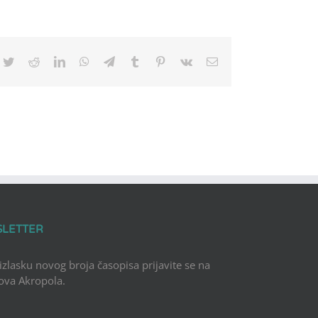
cebook
Twitter
Reddit
LinkedIn
WhatsApp
Telegram
Tumblr
Pinterest
Vk
Email
SLETTER
 izlasku novog broja časopisa prijavite se na
Nova Akropola.