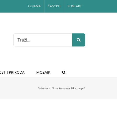
O NAMA
ČASOPIS
KONTAKT
Search
for:
ST I PRIRODA
MOZAIK
Početna
/
Nova Akropola 48
/
page8