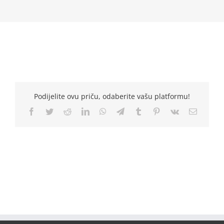
Podijelite ovu priču, odaberite vašu platformu!
Facebook
Twitter
Reddit
LinkedIn
WhatsApp
Telegram
Tumblr
Pinterest
Vk
Email