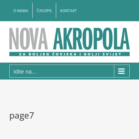
Skip
to
O NAMA
ČASOPIS
KONTAKT
content
Idite na...
page7