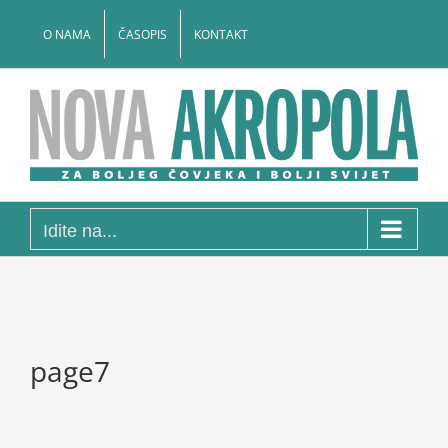
Skip
to
O NAMA
ČASOPIS
KONTAKT
content
Idite na...
page7