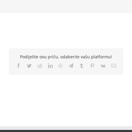
Podijelite ovu priču, odaberite vašu platformu!
Facebook
Twitter
Reddit
LinkedIn
WhatsApp
Telegram
Tumblr
Pinterest
Vk
Email