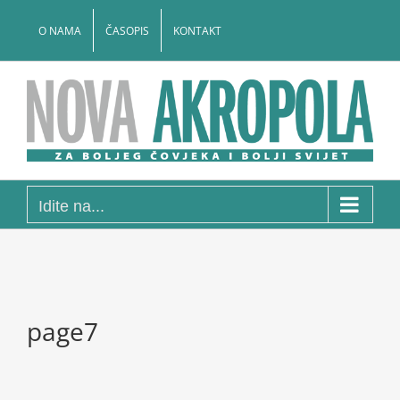
Skip
to
O NAMA
ČASOPIS
KONTAKT
content
Idite na...
page7