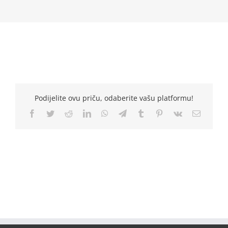
Podijelite ovu priču, odaberite vašu platformu!
Facebook
Twitter
Reddit
LinkedIn
WhatsApp
Telegram
Tumblr
Pinterest
Vk
Email