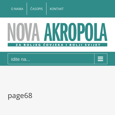
Skip
to
O NAMA
ČASOPIS
KONTAKT
content
Idite na...
page68