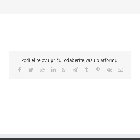
Podijelite ovu priču, odaberite vašu platformu!
Facebook
Twitter
Reddit
LinkedIn
WhatsApp
Telegram
Tumblr
Pinterest
Vk
Email