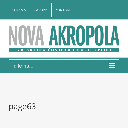
Skip
to
O NAMA
ČASOPIS
KONTAKT
content
Idite na...
page63