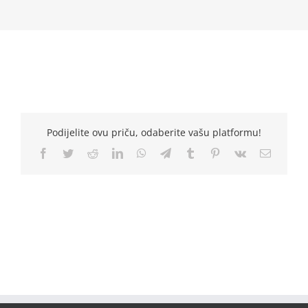
Podijelite ovu priču, odaberite vašu platformu!
Facebook
Twitter
Reddit
LinkedIn
WhatsApp
Telegram
Tumblr
Pinterest
Vk
Email