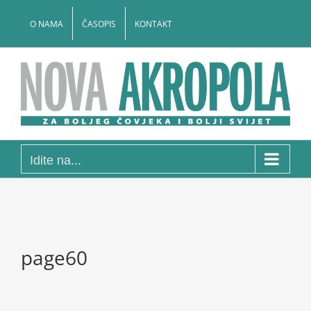
Skip
to
O NAMA
ČASOPIS
KONTAKT
content
Idite na...
page60