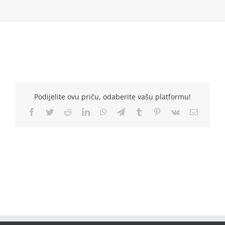
Podijelite ovu priču, odaberite vašu platformu!
Facebook
Twitter
Reddit
LinkedIn
WhatsApp
Telegram
Tumblr
Pinterest
Vk
Email