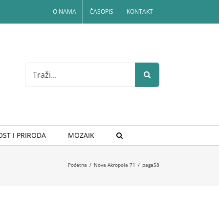
O NAMA
ČASOPIS
KONTAKT
Search
for:
ST I PRIRODA
MOZAIK
Početna
/
Nova Akropola 71
/
page58