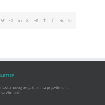
cebook
Twitter
Reddit
LinkedIn
WhatsApp
Telegram
Tumblr
Pinterest
Vk
Email
SLETTER
 izlasku novog broja časopisa prijavite se na
Nova Akropola.