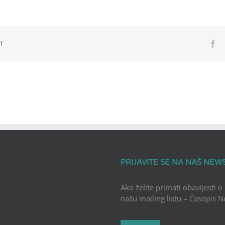
!
Fa
PRIJAVITE SE NA NAŠ NEW
Ako želite primati obavijesti o
našu mailing listu – Časopis 