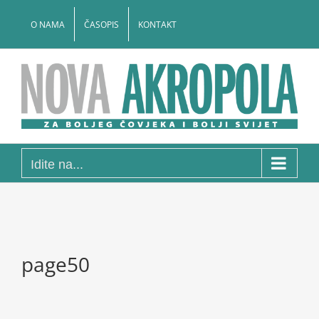
Skip
to
O NAMA
ČASOPIS
KONTAKT
content
Idite na...
page50