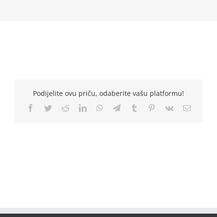
Podijelite ovu priču, odaberite vašu platformu!
Facebook
Twitter
Reddit
LinkedIn
WhatsApp
Telegram
Tumblr
Pinterest
Vk
Email