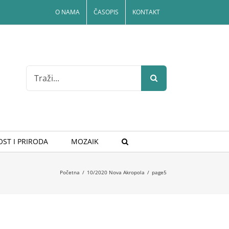
O NAMA
ČASOPIS
KONTAKT
Search
for:
ST I PRIRODA
MOZAIK
Početna
/
10/2020 Nova Akropola
/
page5