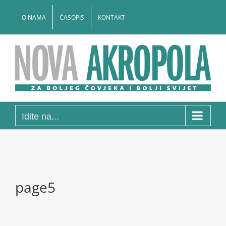
Skip
to
O NAMA
ČASOPIS
KONTAKT
content
Idite na...
page5