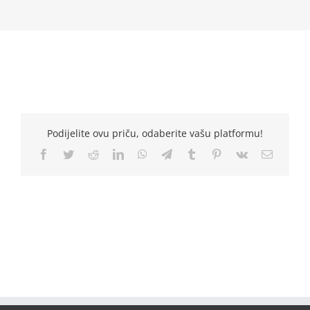
Podijelite ovu priču, odaberite vašu platformu!
Facebook
Twitter
Reddit
LinkedIn
WhatsApp
Telegram
Tumblr
Pinterest
Vk
Email