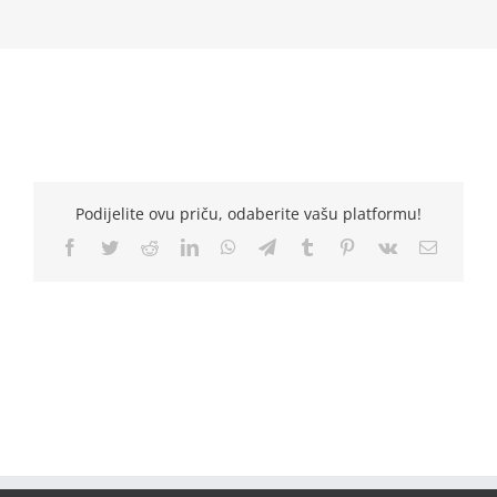
Podijelite ovu priču, odaberite vašu platformu!
Facebook
Twitter
Reddit
LinkedIn
WhatsApp
Telegram
Tumblr
Pinterest
Vk
Email