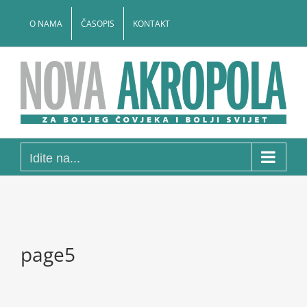
Skip
to
O NAMA
ČASOPIS
KONTAKT
content
Idite na...
page5