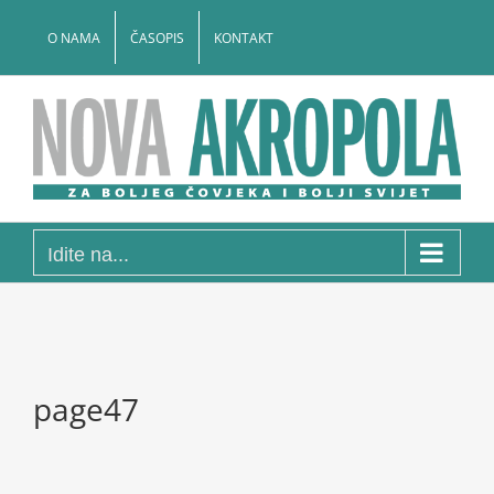
Skip
to
O NAMA
ČASOPIS
KONTAKT
content
Idite na...
page47