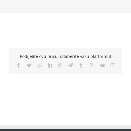
Podijelite ovu priču, odaberite vašu platformu!
Facebook
Twitter
Reddit
LinkedIn
WhatsApp
Telegram
Tumblr
Pinterest
Vk
Email