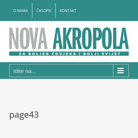
Skip
to
O NAMA
ČASOPIS
KONTAKT
content
Idite na...
page43