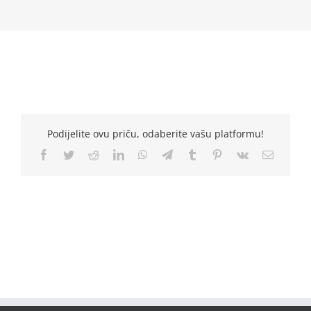
Podijelite ovu priču, odaberite vašu platformu!
Facebook
Twitter
Reddit
LinkedIn
WhatsApp
Telegram
Tumblr
Pinterest
Vk
Email