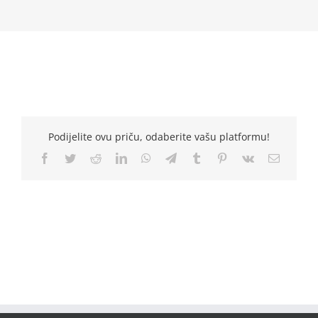
Podijelite ovu priču, odaberite vašu platformu!
Facebook
Twitter
Reddit
LinkedIn
WhatsApp
Telegram
Tumblr
Pinterest
Vk
Email