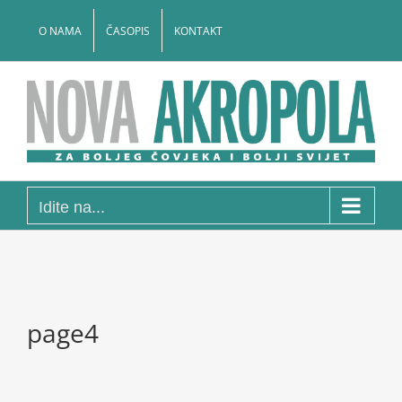
Skip
to
O NAMA
ČASOPIS
KONTAKT
content
Idite na...
page4