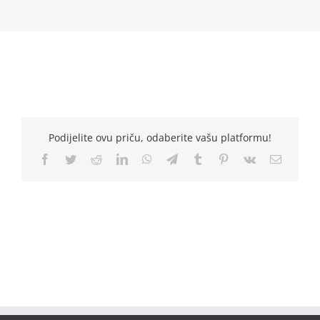
Podijelite ovu priču, odaberite vašu platformu!
Facebook
Twitter
Reddit
LinkedIn
WhatsApp
Telegram
Tumblr
Pinterest
Vk
Email