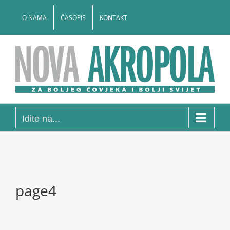
Skip
to
O NAMA
ČASOPIS
KONTAKT
content
Idite na...
page4