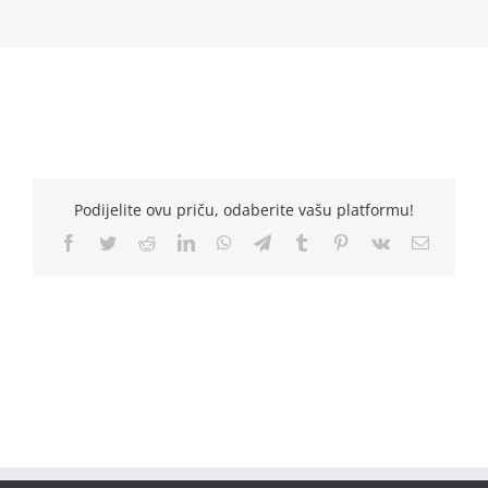
Podijelite ovu priču, odaberite vašu platformu!
Facebook
Twitter
Reddit
LinkedIn
WhatsApp
Telegram
Tumblr
Pinterest
Vk
Email