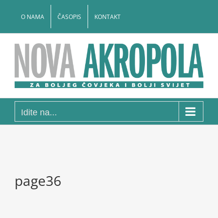
Skip
to
O NAMA
ČASOPIS
KONTAKT
content
Idite na...
page36