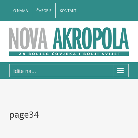
Skip
to
O NAMA
ČASOPIS
KONTAKT
content
Idite na...
page34