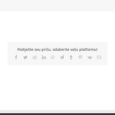
Podijelite ovu priču, odaberite vašu platformu!
Facebook
Twitter
Reddit
LinkedIn
WhatsApp
Telegram
Tumblr
Pinterest
Vk
Email