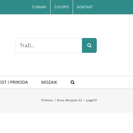
O NAMA
ČASOPIS
KONTAKT
Search
for:
ST I PRIRODA
MOZAIK
Početna
/
Nova Akropola 62
/
page33