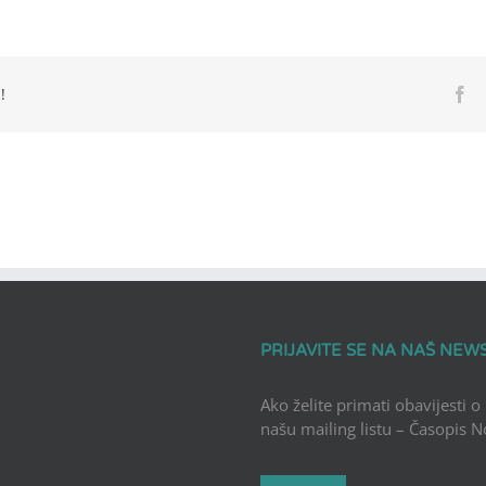
!
Fa
PRIJAVITE SE NA NAŠ NEW
Ako želite primati obavijesti o
našu mailing listu – Časopis 