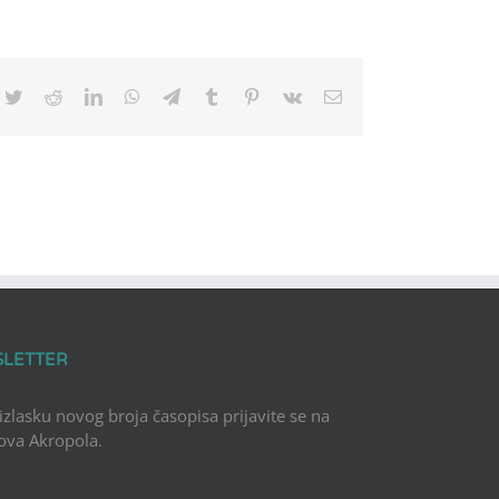
cebook
Twitter
Reddit
LinkedIn
WhatsApp
Telegram
Tumblr
Pinterest
Vk
Email
SLETTER
 izlasku novog broja časopisa prijavite se na
Nova Akropola.