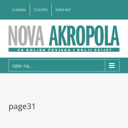
Skip
to
O NAMA
ČASOPIS
KONTAKT
content
Idite na...
page31