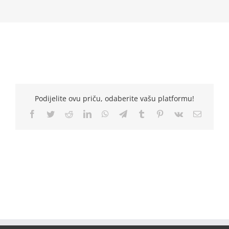
Podijelite ovu priču, odaberite vašu platformu!
Facebook
Twitter
Reddit
LinkedIn
WhatsApp
Telegram
Tumblr
Pinterest
Vk
Email