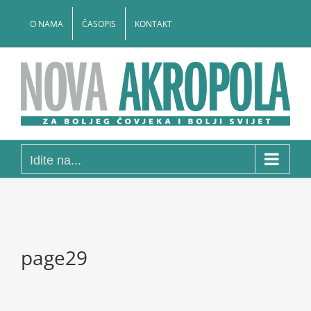
Skip
to
O NAMA
ČASOPIS
KONTAKT
content
Idite na...
page29