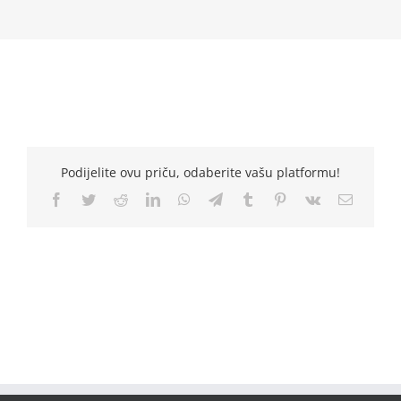
Podijelite ovu priču, odaberite vašu platformu!
Facebook
Twitter
Reddit
LinkedIn
WhatsApp
Telegram
Tumblr
Pinterest
Vk
Email