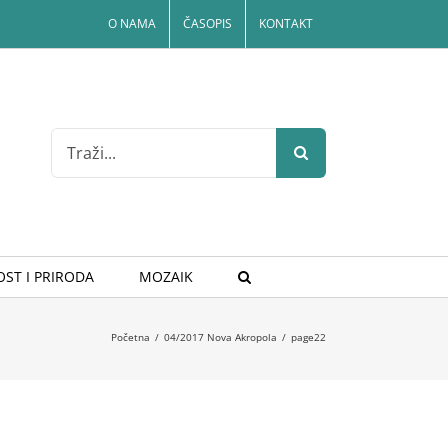
O NAMA
ČASOPIS
KONTAKT
Search
for:
ST I PRIRODA
MOZAIK
Početna
/
04/2017 Nova Akropola
/
page22