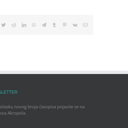
cebook
Twitter
Reddit
LinkedIn
WhatsApp
Telegram
Tumblr
Pinterest
Vk
Email
SLETTER
 izlasku novog broja časopisa prijavite se na
Nova Akropola.