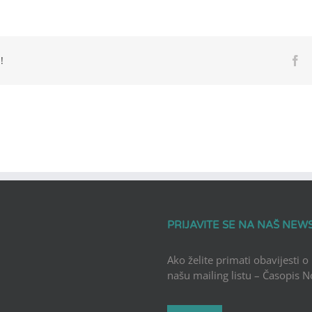
!
Fa
PRIJAVITE SE NA NAŠ NEW
Ako želite primati obavijesti o
našu mailing listu – Časopis 