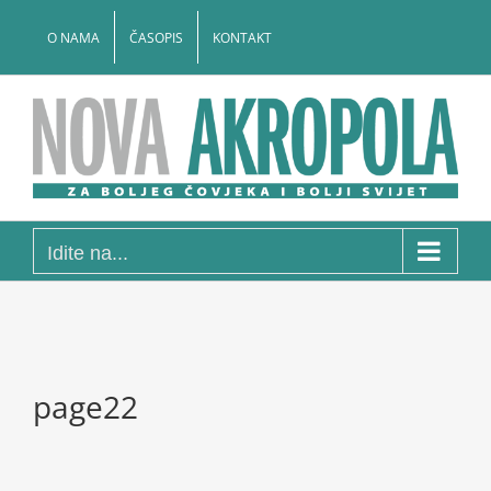
Skip
to
O NAMA
ČASOPIS
KONTAKT
content
Idite na...
page22