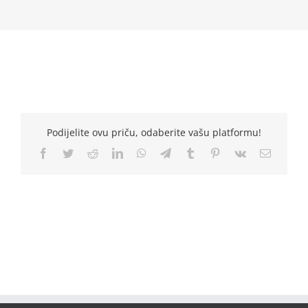
Podijelite ovu priču, odaberite vašu platformu!
Facebook
Twitter
Reddit
LinkedIn
WhatsApp
Telegram
Tumblr
Pinterest
Vk
Email