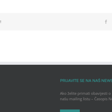
!
Fa
PRIJAVITE SE NA NAŠ NEW
Ako želite primati obavijesti o
našu mailing listu – Časopis 