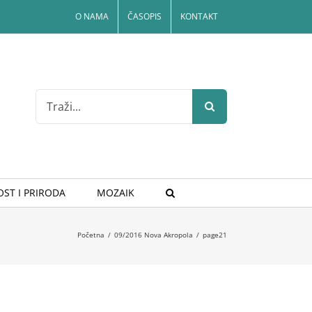
O NAMA
ČASOPIS
KONTAKT
Search
for:
ST I PRIRODA
MOZAIK
Početna
/
09/2016 Nova Akropola
/
page21