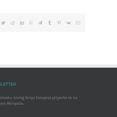
cebook
Twitter
Reddit
LinkedIn
WhatsApp
Telegram
Tumblr
Pinterest
Vk
Email
SLETTER
 izlasku novog broja časopisa prijavite se na
Nova Akropola.