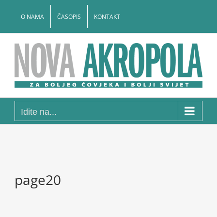
Skip
to
O NAMA
ČASOPIS
KONTAKT
content
Idite na...
page20