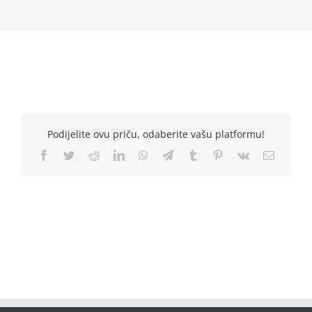
Podijelite ovu priču, odaberite vašu platformu!
Facebook
Twitter
Reddit
LinkedIn
WhatsApp
Telegram
Tumblr
Pinterest
Vk
Email