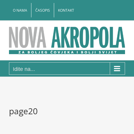
Skip
to
O NAMA
ČASOPIS
KONTAKT
content
Idite na...
page20