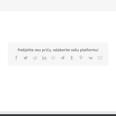
Podijelite ovu priču, odaberite vašu platformu!
Facebook
Twitter
Reddit
LinkedIn
WhatsApp
Telegram
Tumblr
Pinterest
Vk
Email