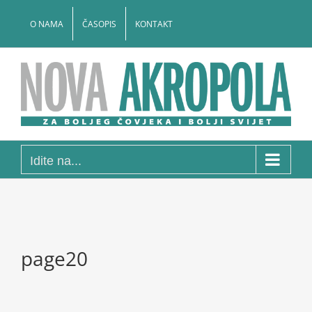
Skip
to
O NAMA
ČASOPIS
KONTAKT
content
Idite na...
page20