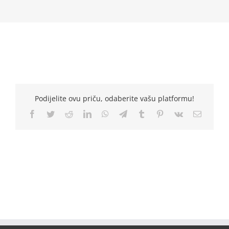
Podijelite ovu priču, odaberite vašu platformu!
Facebook
Twitter
Reddit
LinkedIn
WhatsApp
Telegram
Tumblr
Pinterest
Vk
Email