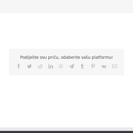
Podijelite ovu priču, odaberite vašu platformu!
Facebook
Twitter
Reddit
LinkedIn
WhatsApp
Telegram
Tumblr
Pinterest
Vk
Email