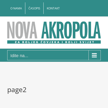
Skip
to
O NAMA
ČASOPIS
KONTAKT
content
Idite na...
page2