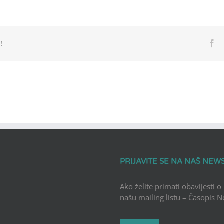
!
Fa
PRIJAVITE SE NA NAŠ NEW
Ako želite primati obavijesti o
našu mailing listu – Časopis 