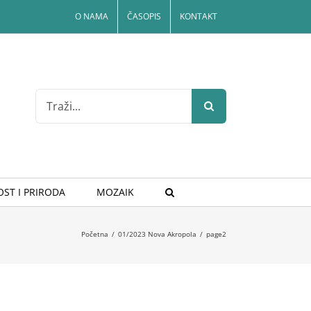
O NAMA
ČASOPIS
KONTAKT
Search
for:
ST I PRIRODA
MOZAIK
Početna
/
01/2023 Nova Akropola
/
page2