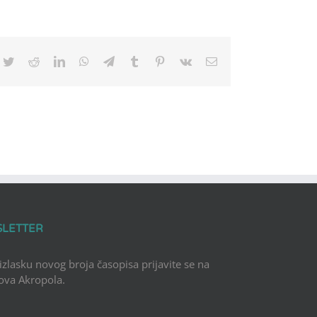
cebook
Twitter
Reddit
LinkedIn
WhatsApp
Telegram
Tumblr
Pinterest
Vk
Email
SLETTER
 izlasku novog broja časopisa prijavite se na
Nova Akropola.