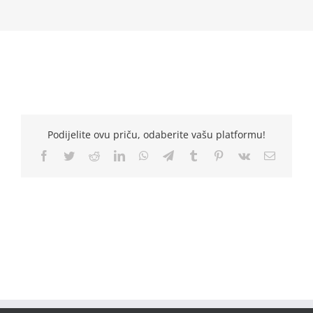
Podijelite ovu priču, odaberite vašu platformu!
Facebook
Twitter
Reddit
LinkedIn
WhatsApp
Telegram
Tumblr
Pinterest
Vk
Email