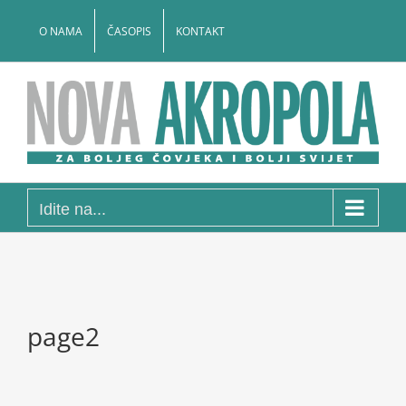
Skip
to
O NAMA
ČASOPIS
KONTAKT
content
Idite na...
page2