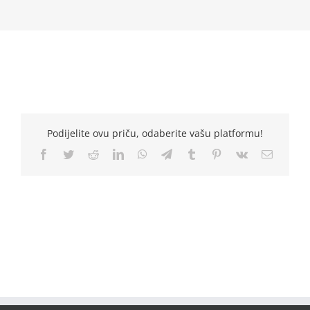
Podijelite ovu priču, odaberite vašu platformu!
Facebook
Twitter
Reddit
LinkedIn
WhatsApp
Telegram
Tumblr
Pinterest
Vk
Email