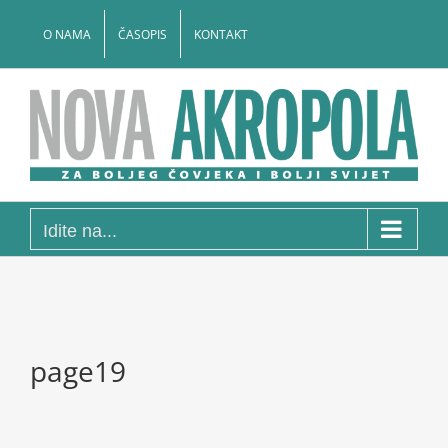
Skip
to
O NAMA
ČASOPIS
KONTAKT
content
Idite na...
page19