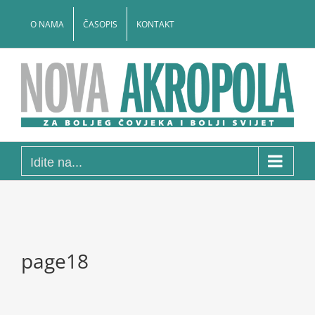
Skip
to
O NAMA
ČASOPIS
KONTAKT
content
Idite na...
page18