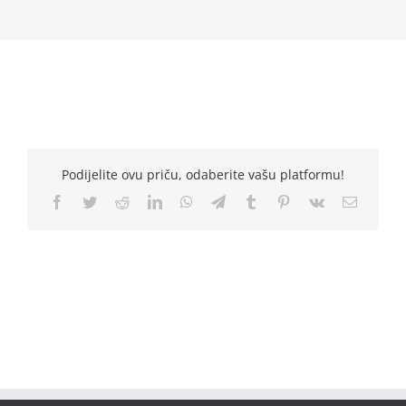
Podijelite ovu priču, odaberite vašu platformu!
Facebook
Twitter
Reddit
LinkedIn
WhatsApp
Telegram
Tumblr
Pinterest
Vk
Email