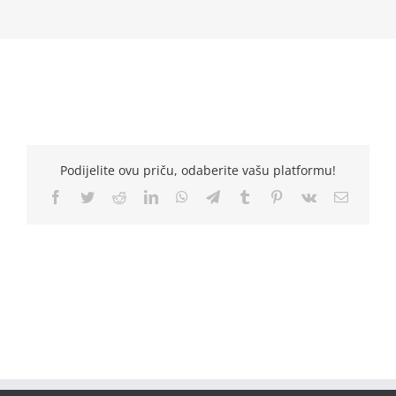
Podijelite ovu priču, odaberite vašu platformu!
Facebook
Twitter
Reddit
LinkedIn
WhatsApp
Telegram
Tumblr
Pinterest
Vk
Email