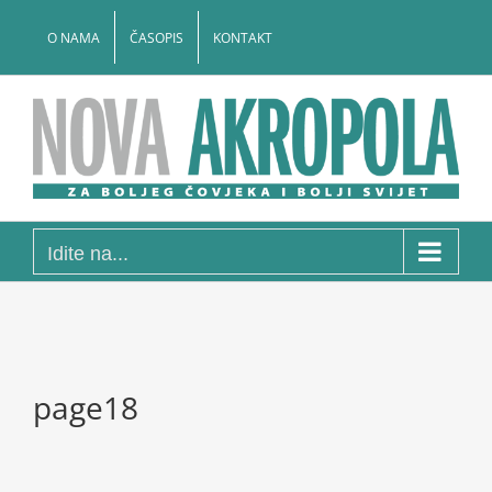
Skip
to
O NAMA
ČASOPIS
KONTAKT
content
Idite na...
page18