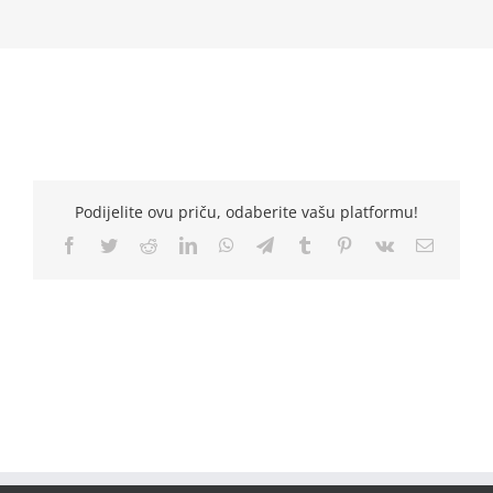
Podijelite ovu priču, odaberite vašu platformu!
Facebook
Twitter
Reddit
LinkedIn
WhatsApp
Telegram
Tumblr
Pinterest
Vk
Email