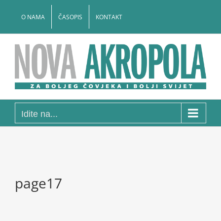
Skip
to
O NAMA
ČASOPIS
KONTAKT
content
Idite na...
page17