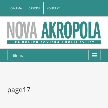
Skip
to
O NAMA
ČASOPIS
KONTAKT
content
Idite na...
page17