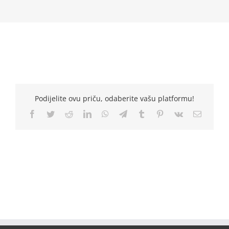
Podijelite ovu priču, odaberite vašu platformu!
Facebook
Twitter
Reddit
LinkedIn
WhatsApp
Telegram
Tumblr
Pinterest
Vk
Email