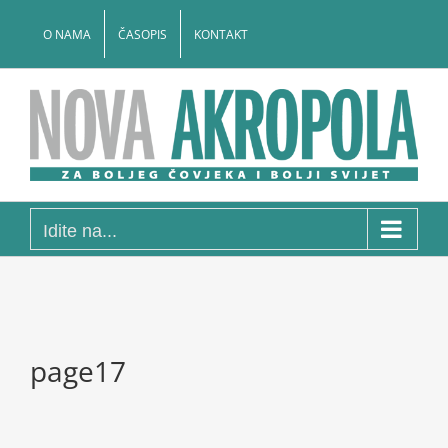
Skip
to
O NAMA
ČASOPIS
KONTAKT
content
Idite na...
page17