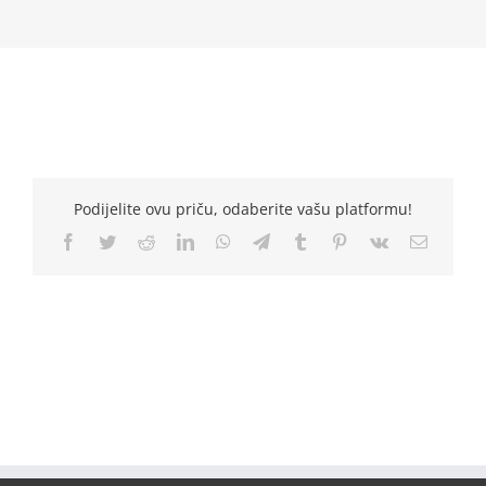
Podijelite ovu priču, odaberite vašu platformu!
Facebook
Twitter
Reddit
LinkedIn
WhatsApp
Telegram
Tumblr
Pinterest
Vk
Email