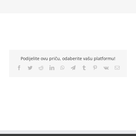
Podijelite ovu priču, odaberite vašu platformu!
Facebook
Twitter
Reddit
LinkedIn
WhatsApp
Telegram
Tumblr
Pinterest
Vk
Email