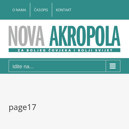
Skip
to
O NAMA
ČASOPIS
KONTAKT
content
Idite na...
page17