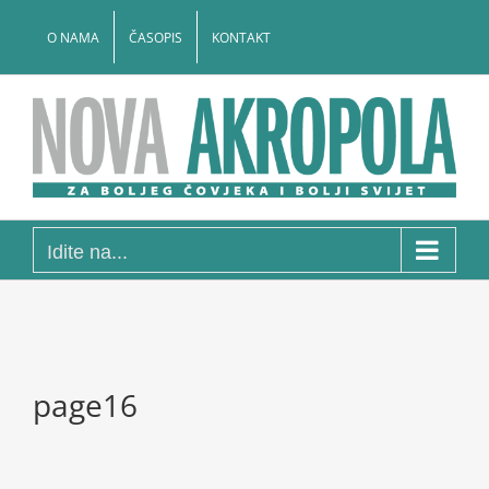
Skip
to
O NAMA
ČASOPIS
KONTAKT
content
Idite na...
page16