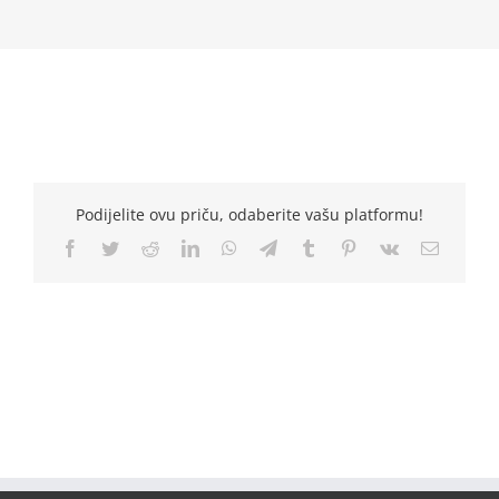
Podijelite ovu priču, odaberite vašu platformu!
Facebook
Twitter
Reddit
LinkedIn
WhatsApp
Telegram
Tumblr
Pinterest
Vk
Email