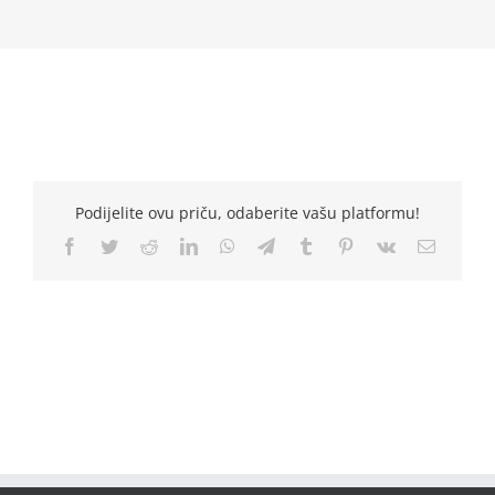
Podijelite ovu priču, odaberite vašu platformu!
Facebook
Twitter
Reddit
LinkedIn
WhatsApp
Telegram
Tumblr
Pinterest
Vk
Email