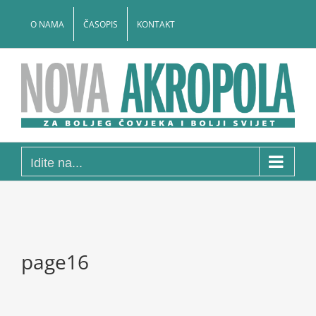
Skip
to
O NAMA
ČASOPIS
KONTAKT
content
Idite na...
page16