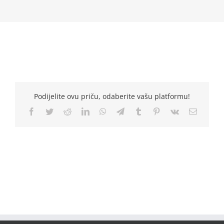
Podijelite ovu priču, odaberite vašu platformu!
Facebook
Twitter
Reddit
LinkedIn
WhatsApp
Telegram
Tumblr
Pinterest
Vk
Email