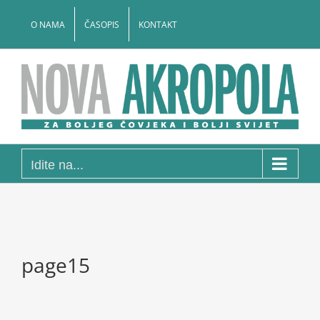
Skip
to
O NAMA
ČASOPIS
KONTAKT
content
Idite na...
page15