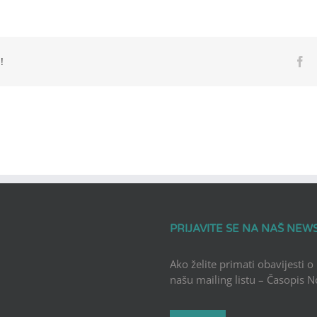
!
Fa
PRIJAVITE SE NA NAŠ NEW
Ako želite primati obavijesti o
našu mailing listu – Časopis 