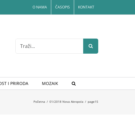
O NAMA
ČASOPIS
KONTAKT
Search
for:
ST I PRIRODA
MOZAIK
Početna
/
01/2018 Nova Akropola
/
page15