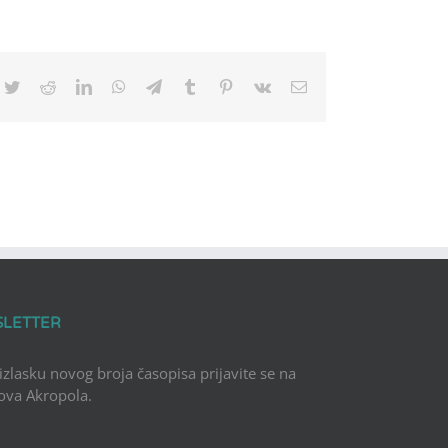
cebook
Twitter
Reddit
LinkedIn
WhatsApp
Telegram
Tumblr
Pinterest
Vk
Email
SLETTER
 izlasku novog broja časopisa prijavite se na
Nova Akropola.