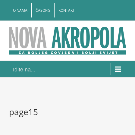
Skip
to
O NAMA
ČASOPIS
KONTAKT
content
Idite na...
page15