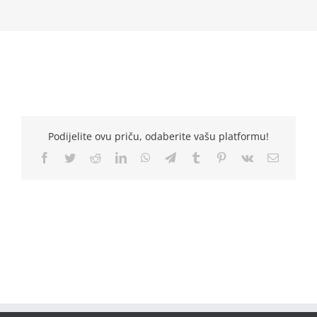
Podijelite ovu priču, odaberite vašu platformu!
Facebook
Twitter
Reddit
LinkedIn
WhatsApp
Telegram
Tumblr
Pinterest
Vk
Email