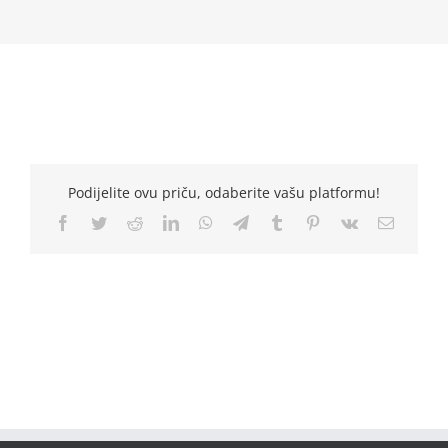
Podijelite ovu priču, odaberite vašu platformu!
Facebook
Twitter
Reddit
LinkedIn
WhatsApp
Telegram
Tumblr
Pinterest
Vk
Email