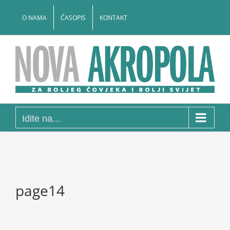
Skip
to
O NAMA
ČASOPIS
KONTAKT
content
Idite na...
page14