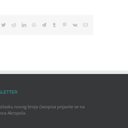
cebook
Twitter
Reddit
LinkedIn
WhatsApp
Telegram
Tumblr
Pinterest
Vk
Email
SLETTER
 izlasku novog broja časopisa prijavite se na
Nova Akropola.