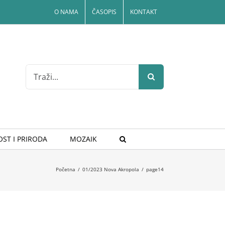
O NAMA
ČASOPIS
KONTAKT
Search
for:
ST I PRIRODA
MOZAIK
Početna
/
01/2023 Nova Akropola
/
page14