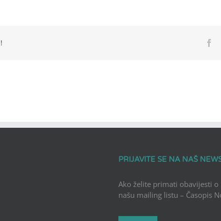
!
Fa
PRIJAVITE SE NA NAŠ NEW
Ako želite primati obavijesti o
našu mailing listu – Časopis 