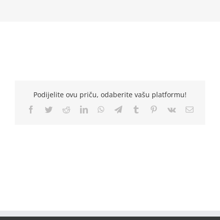
Podijelite ovu priču, odaberite vašu platformu!
Facebook
Twitter
Reddit
LinkedIn
WhatsApp
Telegram
Tumblr
Pinterest
Vk
Email