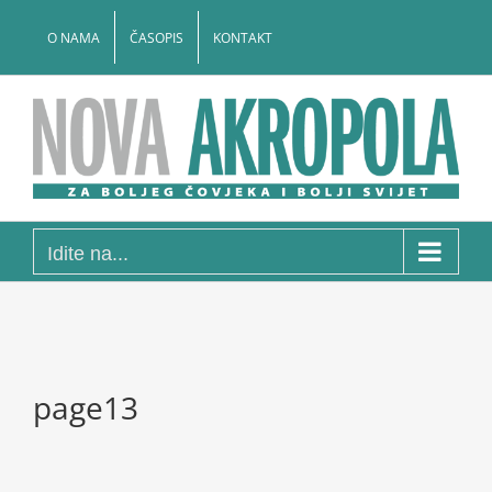
Skip
to
O NAMA
ČASOPIS
KONTAKT
content
Idite na...
page13