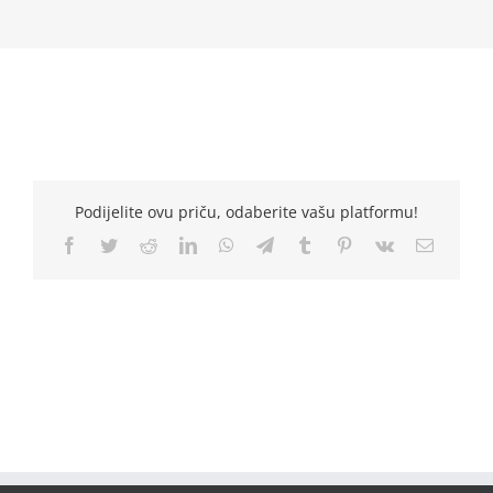
Podijelite ovu priču, odaberite vašu platformu!
Facebook
Twitter
Reddit
LinkedIn
WhatsApp
Telegram
Tumblr
Pinterest
Vk
Email