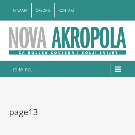
Skip
to
O NAMA
ČASOPIS
KONTAKT
content
Idite na...
page13