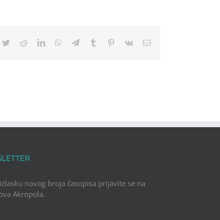
cebook
Twitter
Reddit
LinkedIn
WhatsApp
Telegram
Tumblr
Pinterest
Vk
Email
SLETTER
 izlasku novog broja časopisa prijavite se na
Nova Akropola.