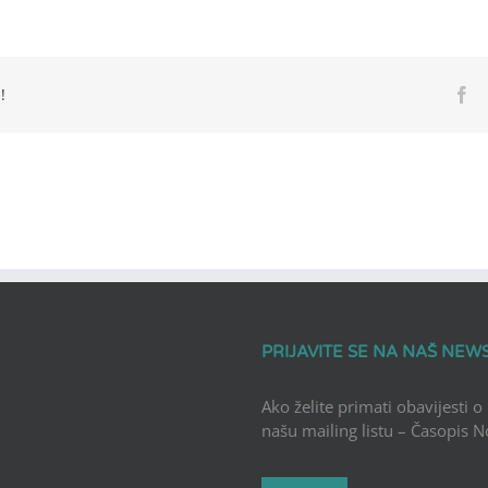
!
Fa
PRIJAVITE SE NA NAŠ NEW
Ako želite primati obavijesti o
našu mailing listu – Časopis 