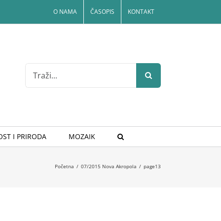
O NAMA
ČASOPIS
KONTAKT
Search
for:
ST I PRIRODA
MOZAIK
Početna
/
07/2015 Nova Akropola
/
page13