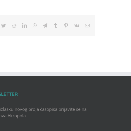
cebook
Twitter
Reddit
LinkedIn
WhatsApp
Telegram
Tumblr
Pinterest
Vk
Email
SLETTER
 izlasku novog broja časopisa prijavite se na
Nova Akropola.