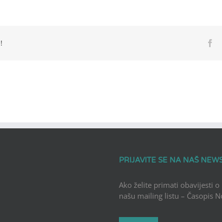
!
Fa
PRIJAVITE SE NA NAŠ NEW
Ako želite primati obavijesti o
našu mailing listu – Časopis 