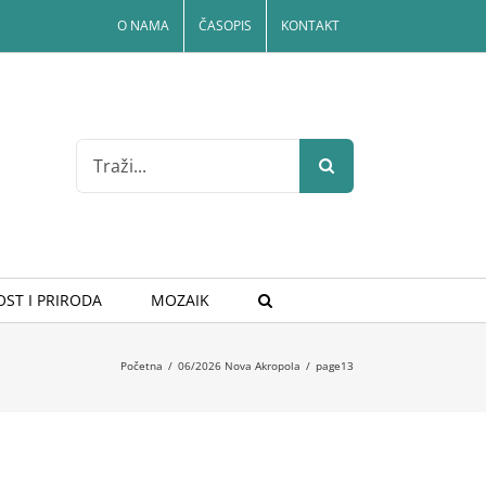
O NAMA
ČASOPIS
KONTAKT
Search
for:
ST I PRIRODA
MOZAIK
Početna
/
06/2026 Nova Akropola
/
page13