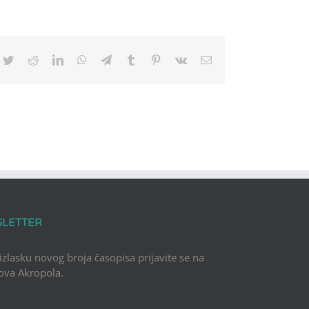
cebook
Twitter
Reddit
LinkedIn
WhatsApp
Telegram
Tumblr
Pinterest
Vk
Email
SLETTER
 izlasku novog broja časopisa prijavite se na
Nova Akropola.