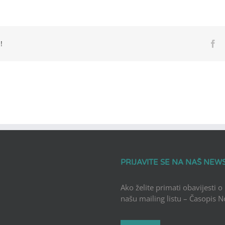
!
Fa
PRIJAVITE SE NA NAŠ NEW
Ako želite primati obavijesti o
našu mailing listu – Časopis 