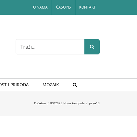
O NAMA
ČASOPIS
KONTAKT
Search
for:
ST I PRIRODA
MOZAIK
Početna
/
09/2023 Nova Akropola
/
page13